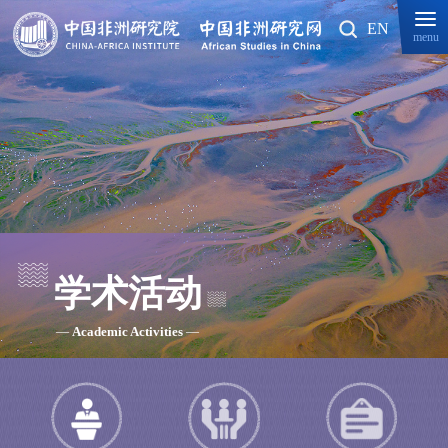
EN
menu
学术活动
—
Academic Activities
—